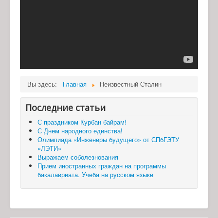
Вы здесь:
Главная
Неизвестный Сталин
Последние статьи
С праздником Курбан байрам!
С Днем народного единства!
Олимпиада «Инженеры будущего» от СПбГЭТУ
«ЛЭТИ»
Выражаем соболезнования
Прием иностранных граждан на программы
бакалавриата. Учеба на русском языке