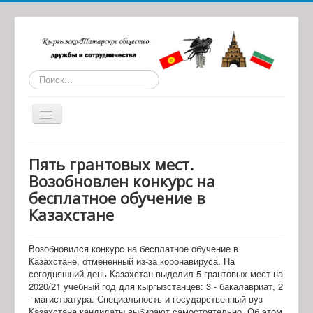
Искать...
Toggle
Navigation
Главная
Пять грантовых мест.
О нас
Возобновлен конкурс на
бесплатное обучение в
Статьи
Казахстане
Обратная связь
Наши партнеры
Возобновился конкурс на бесплатное обучение в
Казахстане, отмененный из-за коронавируса. На
Архив материалов
сегодняшний день Казахстан выделил 5 грантовых мест на
2020/21 учебный год для кыргызстанцев: 3 - бакалавриат, 2
- магистратура. Специальность и государственный вуз
Казахстана кандидаты выбирают самостоятельно. Об этом