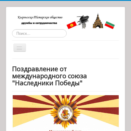
Искать...
Toggle
Navigation
Главная
Поздравление от
О нас
международного союза
"Наследники Победы"
Статьи
Обратная связь
Наши партнеры
Архив материалов