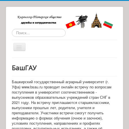
Искать...
Toggle
Navigation
Главная
БашГАУ
О нас
Статьи
Башкирский государственный аграрный университет (г.
Уфа) www.bsau.ru проводит онлайн встречу по вопросам
Обратная связь
поступления в университет соотечественников -
выпускников образовательных учреждений стран СНГ в
Наши партнеры
2021 году. На встречу приглашаются старшеклассники,
выпускники прошлых лет, родители, учителя и
Архив материалов
преподаватели. Участники встречи смогут получить
информацию о формах обучения (очное и заочное),
условиях поступления, направлениях и профилях
подготовки, вступительных испытаниях, а также об