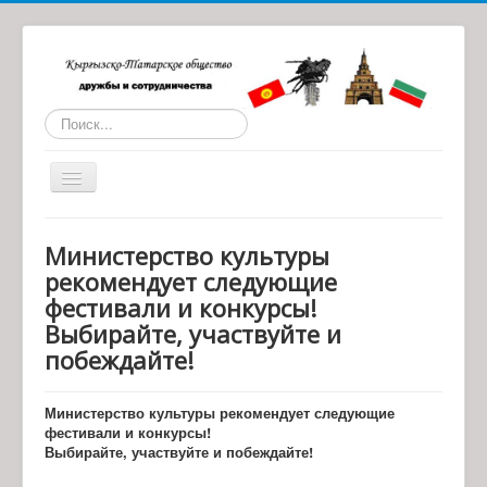
Искать...
Toggle
Navigation
Главная
Министерство культуры
О нас
рекомендует следующие
фестивали и конкурсы!
Статьи
Выбирайте, участвуйте и
Обратная связь
побеждайте!
Наши партнеры
Министерство культуры рекомендует следующие
Архив материалов
фестивали и конкурсы!
Выбирайте, участвуйте и побеждайте!