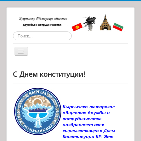
Искать...
Toggle
Navigation
Главная
С Днем конституции!
О нас
Статьи
Обратная связь
Кыргызско-татарское
Наши партнеры
общество дружбы и
сотрудничества
Архив материалов
поздравляет всех
кыргызстанцев с Днем
Конституции КР. Это