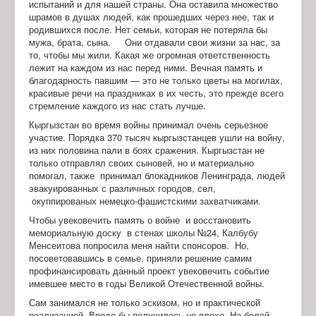
испытаний и для нашей страны. Она оставила множество
шрамов в душах людей, как прошедших через нее, так и
родившихся после. Нет семьи, которая не потеряла бы
мужа, брата, сына. Они отдавали свои жизни за нас, за
то, чтобы мы жили. Какая же огромная ответственность
лежит на каждом из нас перед ними. Вечная память и
благодарность павшим — это не только цветы на могилах,
красивые речи на праздниках в их честь, это прежде всего
стремление каждого из нас стать лучше.
Кыргызстан во время войны принимал очень серьезное
участие. Порядка 370 тысяч кыргызстанцев ушли на войну,
из них половина пали в боях сражения. Кыргызстан не
только отправлял своих сыновей, но и материально
помогал, также принимал блокадников Ленинграда, людей
эвакуированных с различных городов, сел,
окуппированых немецко-фашистскими захватчиками.
Чтобы увековечить память о войне и восстановить
мемориальную доску в стенах школы №24, Калбубу
Менсеитова попросила меня найти спонсоров. Но,
посоветовавшись в семье, приняли решение самим
профинансировать данный проект увековечить событие
имевшее место в годы Великой Отечественной войны.
Сам занимался не только эскизом, но и практической
реализацией. Вроде бы получилось не плохо. На белой