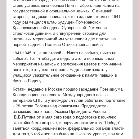
стене установлены черные Плиты-габро с надписями на
государственной и официальном языках. С внешней
стороны, на доске написано, что в здании школы в 1941
году размещался штаб будущей Померанской
Краснознаменной ордена Суворовской 2 степени
стрелковой дивизии, а с внутренней стороны для
школьных мероприятий мы установили две плиты: на
первой надпись Великая Отечественная война
1941-1945 гг., а на второй – “Никто не забыто, ничто не
забыто”. Т.е. чтобы дети видели это, и все школьные
мероприятия начались с возложения цветов и поминание
всех тех, кто ушел на фронт. Надо воспитывать у
учащихся уважительное отношение к памяти павших в
боях за Родину.
Кстати, недавно в Москве прошло заседание Президиума
Координационного совета Международного союза
ветеранов СНГ, и утверждался план работы по подготовке
к 75-летию Победы над фашизмом. Председатель
ознакомил всех нас с Указом Президента России
В.В.Путина от 9 мая сего года о подготовке к юбилею,
достойной его встрече, и поручил оргкомитету “Победа”
заняться координацией всех федеральных органов власти
для того, чтобы все это было на высоком уровне, при чем