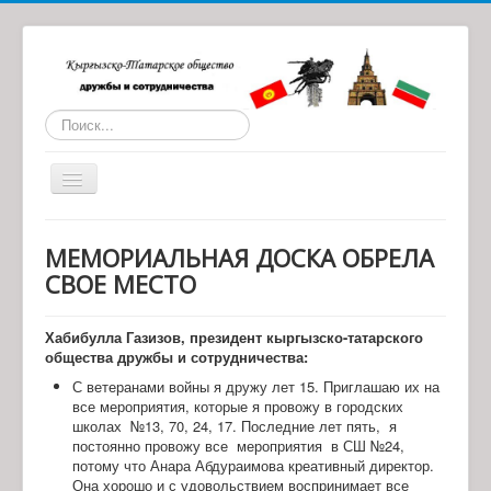
Искать...
Toggle
Navigation
Главная
МЕМОРИАЛЬНАЯ ДОСКА ОБРЕЛА
О нас
СВОЕ МЕСТО
Статьи
Хабибулла Газизов, президент кыргызско-татарского
Обратная связь
общества дружбы и сотрудничества:
Наши партнеры
С ветеранами войны я дружу лет 15. Приглашаю их на
все мероприятия, которые я провожу в городских
Архив материалов
школах №13, 70, 24, 17. Последние лет пять, я
постоянно провожу все мероприятия в СШ №24,
потому что Анара Абдураимова креативный директор.
Она хорошо и с удовольствием воспринимает все