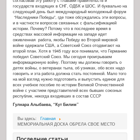
согласовав эту работу с главами правительств и
государств входящих в СНГ, ОДБК и ШОС. И буквально на
следующий день был международный молодежный форум
“Наследники Победы”, где тоже обсуждались эти вопросы,
и в частности вопросов связанных с фальсификацией
истории. Почему? Потому что в последнее время в
средствах массовой информации на западе идет
оживленная работа, якобы Победу во Второй мировой
войне одержали США, а Советский Союз отодвигают на
второй план. Хотя в 1945 году все понимали, что Германию
победил Советский Союз. Мы сегодня проигрываем
информационную войну. Поэтому мы должны говорить о
детях войны, о ветеранах тыла, об узниках, обо всех надо
говорить и эта работа должна стать постоянной. Мало того
на мой взгляд нужно подготовить и выпустить единое для
всех учебное пособие по истории Великой Отечественной
войне с участием представителей всех бывших союзных
республик, некогда входивших в состав СССР
Гулнара Алыбаева, “Кут Билим”
Вы здесь:
Главная
МЕМОРИАЛЬНАЯ ДОСКА ОБРЕЛА СВОЕ МЕСТО
Последние статьи