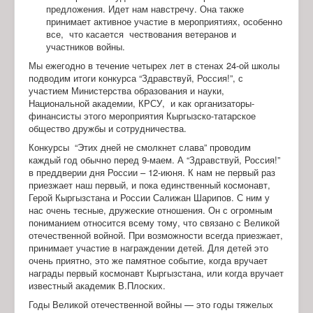
предложения. Идет нам навстречу. Она также
принимает активное участие в мероприятиях, особенно
все, что касается чествования ветеранов и
участников войны.
Мы ежегодно в течение четырех лет в стенах 24-ой школы
подводим итоги конкурса “Здравствуй, Россия!”, с
участием Министерства образования и науки,
Национальной академии, КРСУ, и как организаторы-
финансисты этого мероприятия Кыргызско-татарское
общество дружбы и сотрудничества.
Конкурсы “Этих дней не смолкнет слава” проводим
каждый год обычно перед 9-маем. А “Здравствуй, Россия!”
в преддверии дня России – 12-июня. К нам не первый раз
приезжает наш первый, и пока единственный космонавт,
Герой Кыргызстана и России Салижан Шарипов. С ним у
нас очень тесные, дружеские отношения. Он с огромным
пониманием относится всему тому, что связано с Великой
отечественной войной. При возможности всегда приезжает,
принимает участие в награждении детей. Для детей это
очень приятно, это же памятное событие, когда вручает
награды первый космонавт Кыргызстана, или когда вручает
известный академик В.Плоских.
Годы Великой отечественной войны — это годы тяжелых