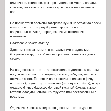
сливочное, топленое, реже растительное масло, бараний,
конский, говяжий или птичий жир и сырое или копченое
сало.
По прошествии времени татарская кухня не утратила своей
уникальности — народ бережно хранит рецепты
национальных блюд, передавая их из поколения в
поколение.
Свадебные блюда татар
Здесь мы познакомимся с ритуальными свадебными
блюдами татар, способами их приготовления и подачи к
столу.
На свадебном столе татар обязательно должны быть такие
продукты, как масло с медом, чак-чак, губадия, коштеле
(птичьи языки). Готовят и варят особые пельмени (кияу
пельмэне), подают гуся, казылык (вяленую колбасу), пекут
оладьи, блины, баурсак, большой гусиный бэлиш, также
готовят сладкий напиток из фруктов или растворенный в
воде мед.
Одним из главных блюд на свадебном столе с давних