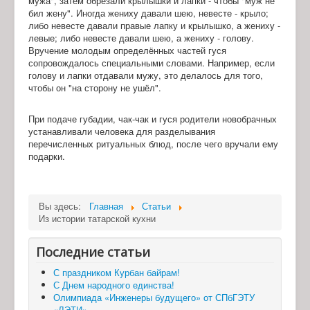
мужа", затем обрезали крылышки и лапки - чтобы "муж не
бил жену". Иногда жениху давали шею, невесте - крыло;
либо невесте давали правые лапку и крылышко, а жениху -
левые; либо невесте давали шею, а жениху - голову.
Вручение молодым определённых частей гуся
сопровождалось специальными словами. Например, если
голову и лапки отдавали мужу, это делалось для того,
чтобы он "на сторону не ушёл".
При подаче губадии, чак-чак и гуся родители новобрачных
устанавливали человека для разделывания
перечисленных ритуальных блюд, после чего вручали ему
подарки.
Вы здесь:
Главная
Статьи
Из истории татарской кухни
Последние статьи
С праздником Курбан байрам!
С Днем народного единства!
Олимпиада «Инженеры будущего» от СПбГЭТУ
«ЛЭТИ»