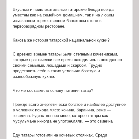
Вкусные и привлекательные татарские блюда всегда
уместны как на семейном домашнем, так и на любом
изысканном торжественном банкетном столе в
перворазрядном ресторане.
Какова же история татарской национальной кухни?
С древних времен татары были степными кочевниками,
которые практически все время находились в походах со
своими семьями, лошадьми и скарбом. Трудно
представить себе в таких условиях богатую и
разнообразную кухню.
Что же составляло основу питания татар?
Прежде всего энергетически богатое и наиболее доступное
в условиях похода мясо: конина, баранина, реже —
говядина. Единственное мясо, которое татары как
мусульмане никогда не употребляли, — это свинина
Еду татары готовили на кочевых стоянках. Среди