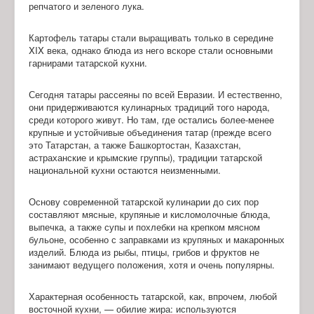
репчатого и зеленого лука.
Картофель татары стали выращивать только в середине
XIX века, однако блюда из него вскоре стали основными
гарнирами татарской кухни.
Сегодня татары рассеяны по всей Евразии. И естественно,
они придерживаются кулинарных традиций того народа,
среди которого живут. Но там, где остались более-менее
крупные и устойчивые объединения татар (прежде всего
это Татарстан, а также Башкортостан, Казахстан,
астраханские и крымские группы), традиции татарской
национальной кухни остаются неизменными.
Основу современной татарской кулинарии до сих пор
составляют мясные, крупяные и кисломолочные блюда,
выпечка, а также супы и похлебки на крепком мясном
бульоне, особенно с заправками из крупяных и макаронных
изделий. Блюда из рыбы, птицы, грибов и фруктов не
занимают ведущего положения, хотя и очень популярны.
Характерная особенность татарской, как, впрочем, любой
восточной кухни, — обилие жира: используются