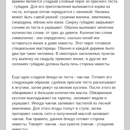
времен является сладкий слоёный пирог из пресного теста
- губадия. Для его приготовления выпекаются коржи из
теста, которые потом чередуются с начинкой. Начинка
может быть самой разной: сушеная малина, земляника,
смородина, яблоки или изюм. Сверху губадию закрывают
сочнем из теста и украшают. Обычно выпекают нечетное
количество слоев: от трех до девяти. Количество слоев
символично - оно определяло, сколько ночей мог
оставаться жених в доме невесты. Этот пирог готовили
специальные мастерицы. Обычно в каждой деревне было
два-три таких человека. В некоторых населенных пунктах
эту выпечку на свадьбу привозил жених, в других же
селениях губадию должна была печь сторона невесты.
Еще одно сладкое блюдо из теста - чак-чак. Готовят его
следующим образом: сдобное пресное тесто раскатывают
в жгутики, затем режут на мелкие кусочки. После этого их
обжаривают в большом количестве масла. Обжаренные
кусочки выкладывают на тарелку, заливают медом и
украшают. Иногда чакчак заливают пастилой из лесной
земляники. Для этого ягоды толкут в ступе, затем
протирают сквозь сито и полученной массой заливают
чакчак. Как правило, данное блюдо готовит сторона
невесты. Говорят: чакчак - кыз кумэче (чакчак - угощение
невесты).