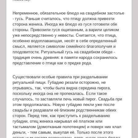
Непременное, обязательное блюдо на свадебном застолье
- гусь. Раньше считалось, что птицу должна привезти
сторона жениха. Иногда же блюдо из гуся готовили обе
стороны. Привозили гуся ощипанным, а варили целиком
уже непосредственно у невесты. Считается, что птица,
особенно водоплавающая, несёт в себе определенный
смысл, является символом семейного благополучия и
плодовитости. Ритуальный гусь на свадебном обеде -
традиция очень древняя: в памяти народа сохранилось
представление о птице как о предке рода.
Существовали особые правила при разделывании
ритуальной пищи. Губадию резали осторожно, не
отрываясь, так, чтобы была видна середина пирога,
поскольку иногда она не пропекалась. Если такое
случалось, то заставляли печь новый пирог. Свадьба при
этом продолжалась. Новую губадию пекли уже после
свадьбы и раздавали её близким родственникам обеих
сторон. Перед тем, как приступить к разделыванию
губадии, отец жениха накрывал её платком или
тастымалом (домотканым полотенцем) и поверх них клал
деньги, - тем самым, выкупая её. Только после этого
остальным гостям разрешалось взять кусок этого блюда.