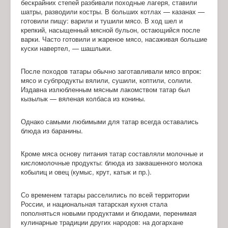
бескрайних степей разбивали походные лагеря, ставили
шатры, разводили костры. В больших котлах — казанах —
готовили пищу: варили и тушили мясо. В ход шел и
крепкий, насыщенный мясной бульон, остающийся после
варки. Часто готовили и жареное мясо, насаживая большие
куски навертел, — шашлыки.
После походов татары обычно заготавливали мясо впрок:
мясо и субпродукты вялили, сушили, коптили, солили.
Издавна излюбленным мясным лакомством татар был
кызылык — вяленая колбаса из конины.
Однако самыми любимыми для татар всегда оставались
блюда из баранины.
Кроме мяса основу питания татар составляли молочные и
кисломолочные продукты: блюда из заквашенного молока
кобылиц и овец (кумыс, крут, катык и пр.).
Со временем татары расселились по всей территории
России, и национальная татарская кухня стала
пополняться новыми продуктами и блюдами, перенимая
кулинарные традиции других народов: на догархане