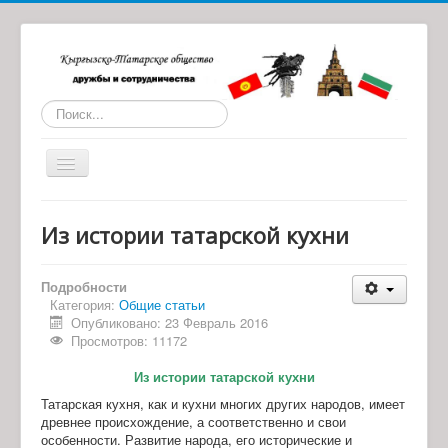
Искать...
Toggle
Navigation
Главная
Из истории татарской кухни
О нас
Статьи
Подробности
Категория:
Общие статьи
Обратная связь
Опубликовано: 23 Февраль 2016
Просмотров: 11172
Наши партнеры
Из истории татарской кухни
Архив материалов
Татарская кухня, как и кухни многих других народов, имеет
древнее происхождение, а соответственно и свои
особенности. Развитие народа, его исторические и