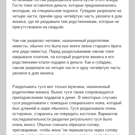
Гости тоже оставляли деньги, которые предназначались
молодым, на специальном подносе. Губадию разрезали на
четыре части, причём одну четвёртую часть увозили в дом
жениха, где её раздавали тем родственникам, которые не
присутствовали на свадьбе.
Чак-чак разрезал человек, назначенный родителями
невесты, обычно это была кыз жинги (жена старшего брата
или дяди невесты). Перед разделыванием чакчак тоже
накрывали платком, на который родители жениха и его
родственники клали подарки и деньги. Как и губадию,
чакчак разрезали на четыре части и одну четвёртую часть
увозили в дом жениха.
Разделывать гуся мог только мужчина, назначенный
родителями жениха. Вынос гуся также сопровождался
преподнесением подарков и денег. В некоторых случаях
гуся разделывали с помощью специального ножа, который
был длинней и шире обычного. Гуся разделывали очень
осторожно, старались не повредить косточки. Вариантов
последовательности разделки ритуального гуся было
очень много. Обычно сначала обрезали голову,
приговаривая, чтобы жена "не перешагнула через голову