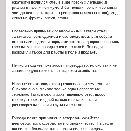
(скатерти) появился хлеб в виде пресных лепешек из
ржаной и пшеничной муки. В быт вошли черный и зеленый
чаи (до сих пор татары — приверженцы зеленого чая), мед,
сушеные фрукты, орехи, ягоды.
Постепенно привыкая к оседлой жизни, татары стали
заниматься земледелием и скотоводством, разнообразя
его новыми видами и породами скота: на дворах появились
коровы, мясные породы овец и лошадей. Лошадей
разводили также для работы в поле и продажи.
Немного позднее появилось птицеводство, но оно так и не
заняло ведущего места в татарском хозяйстве.
Наравне со скотоводством развивалось и земледелие.
Сначала оно включало только одно направление —
зерновое. Татары сеяли рожь, пшеницу, овес, просо,
гречиху, горох, и одной из основ питания стали
разнообразные каши и крупяные блюда.
Гораздо позже прижились в татарском хозяйстве
пчеловодство, садоводство и огородничество. На столе
появились блюда из тыквы, моркови, репы, редиса