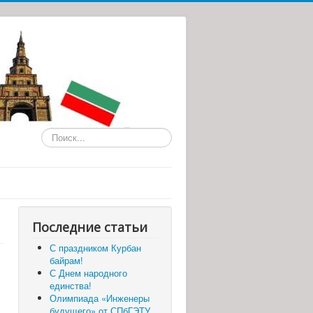
Искать...
Последние статьи
С праздником Курбан
байрам!
С Днем народного
единства!
Олимпиада «Инженеры
будущего» от СПбГЭТУ