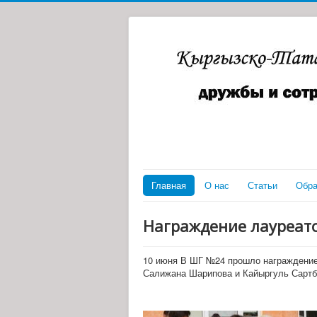
Главная
О нас
Статьи
Обра
Награждение лауреато
10 июня В ШГ №24 прошло награждение 
Салижана Шарипова и Кайыргуль Сартб