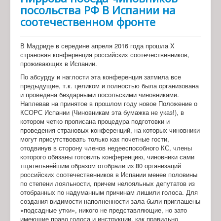
посольства РФ В Испании на
соотечественном фронте
В Мадриде в середине апреля 2016 года прошла X
страновая конференция российских соотечественников,
проживающих в Испании.
По абсурду и наглости эта конференция затмила все
предыдущие, т.к. целиком и полностью была организована
и проведена бездарными посольскими чиновниками.
Наплевав на принятое в прошлом году новое Положение о
КСОРС Испании (Чиновникам эта бумажка не указ!), в
котором четко прописана процедура подготовки и
проведения страновых конференций, на которых чиновники
могут присутствовать только как почетные гости,
отодвинув в сторону членов недееспособного КС, члены
которого обязаны готовить конференцию, чиновники сами
тщательнейшим образом отобрали из 80 организаций
российских соотечественников в Испании менее половины
по степени лояльности, причем нелояльных депутатов из
отобранных по надуманным причинам лишили голоса. Для
создания видимости наполненности зала были приглашены
«подсадные утки», никого не представляющие, но зато
имеющие право голоса и инструкции, как правильно