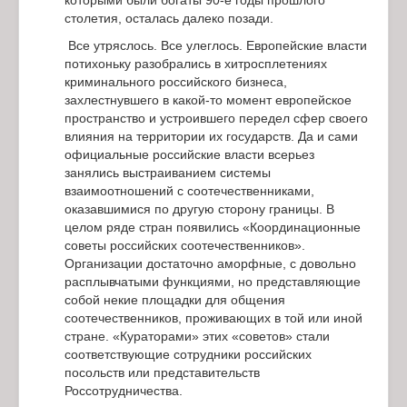
которыми были богаты 90-е годы прошлого
столетия, осталась далеко позади.
Все утряслось. Все улеглось. Европейские власти
потихоньку разобрались в хитросплетениях
криминального российского бизнеса,
захлестнувшего в какой-то момент европейское
пространство и устроившего передел сфер своего
влияния на территории их государств. Да и сами
официальные российские власти всерьез
занялись выстраиванием системы
взаимоотношений с соотечественниками,
оказавшимися по другую сторону границы. В
целом ряде стран появились «Координационные
советы российских соотечественников».
Организации достаточно аморфные, с довольно
расплывчатыми функциями, но представляющие
собой некие площадки для общения
соотечественников, проживающих в той или иной
стране. «Кураторами» этих «советов» стали
соответствующие сотрудники российских
посольств или представительств
Россотрудничества.