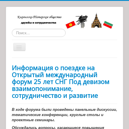
Искать...
Toggle
Navigation
Главная
Информация о поездке на
О нас
Открытый международный
форум 25 лет СНГ Под девизом
Статьи
взаимопонимание,
Обратная связь
сотрудничество и развитие
Наши партнеры
В ходе форума были проведены панельные дискуссии,
Архив материалов
тематические конференции, круглые столы и
проектные семинары.
Обсуждались вопросы, касающиеся повышения