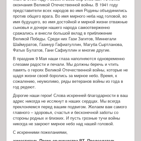
окончания Великой Отечественной войны. В 1941 году
представители всех народов во имя Родины объединились
против общего врага. Во имя мирного неба над головой, во
имя будущего, во имя достойной и мирной жизни отважные
сыновья и дочери нашего народа самоотверженно
сражались и внесли большой вклад в приближение
Великой Победы. Среди них Гази Загитов, Миннегали
Шаймуратов, Газинур Гафиатуллин, Магуба Сыртланова,
Фатых Булатов, Гани Сафиуллин и многие другие.
В праздник 9 Мая наши глаза наполняются одновременно
слезами радости и печали. Мы должны беречь и чтить
память о героях Великой Отечественной войны, которые не
щадя жизни своей боролись за мирное небо. Время, к
сожалению, неумолимо, ряды ветеранов войны из года в
год редеют.
Дорогие наши герои! Слова искренней благодарности в ваш
адрес никогда не иссякнут в наших сердцах. Мы всегда
преклоняемся перед вашим подвигом. Желаем вам самого
главного – здоровья, счастья и бесконечной заботы со
стороны родных и близких. И пусть грозные тучи войны
никогда не закроют мирное небо над нашей головой.
С искренними пожеланиями,
заместитель Премьер-министра РТ, Председатель