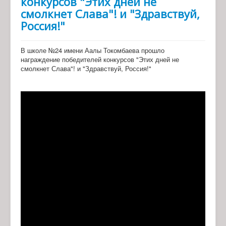
конкурсов "Этих дней не
смолкнет Слава"! и "Здравствуй,
Россия!"
В школе №24 имени Аалы Токомбаева прошло
награждение победителей конкурсов "Этих дней не
смолкнет Слава"! и "Здравствуй, Россия!"