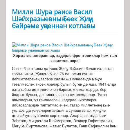
Милли Шура рәисе Васил
Шәйхразыевның Бөек Җиңү
бәйрәме уңаеннан котлавы
Хөрмәтле ветераннар, кадерле фронтовиклар һәм тыл
хезмәтчәннәре!
Сезне барыгызны да Бөек Җиңү бәйрәме белән ихластан
тәбрик итәм. Җиңүгә быел 76 ел, әмма сугыш
дәһшәтләренең эзләре халкыбыз күңелендә мәңге
төзәлмәслек тирән яралар булып бүген дә яши. 1941 елда
ватаныбыз иминлеге өчен барлык милләтләр дә, бер
йодрык булып, дошманга каршы күтәрелделәр. Туган
авылларын, үз гаиләләрен, кадерле нигезләрен
илбасарлардан таптатмас өчен, татар милләтенең кыз-
уллары да үз-үзләрен аямыйча сугыштылар, җиңүне
якынайтуга зур өлеш керттеләр. Алар арасында Гази
Заһитов, Миңлегали Шәйморатов, Газинур Гафиятуллин,
Мәгүба Сыртланова, Фатых Булатов, Гани Сафиуллин һәм