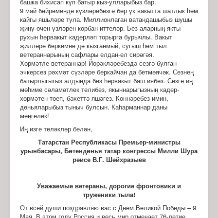
башка бихисап күп батыр кыз-улларыбыз бар.
9 май бәйрәмендә күзләребезгә бер үк вакытта шатлык һәм
кайгы яшьләре тула. Миллионлаган ватандашыбыз шушы
җиңү өчен үзләрен корбан иттеләр. Без аларның якты
рухын һәрвакыт кадерләп торырга бурычлы. Вакыт
җилләре беркемне дә кызганмый, сугыш һәм тыл
ветераннарының сафлары елдан-ел сирәгәя.
Хөрмәтле ветераннар! Йөрәкләребездә сезгә булган
эчкерсез рәхмәт сүзләре беркайчан да бетмәячәк. Сезнең
батырлыгыгыз алдында без һәрвакыт баш иябез. Сезгә иң
мөһиме сәламәтлек телибез, якыннарыгызның кадер-
хөрмәтен тоеп, бәхеттә яшәгез. Көннәребез имин,
дөньяларыбыз тыныч булсын. Каһарманнар даны
мәңгелек!
Иң изге теләкләр белән,
Т
атарстан Республикасы
Премьер-министры
урынбасары,
Бөтендөнья татар конгрессы Милли Шура
рәисе
В.Г. Шәйхразыев
Уважаемые ветераны, дорогие фронтовики и
труженики тыла!
От всей души поздравляю вас с Днем Великой Победы – 9
Мая. В этом году Россия и весь мир отмечает 76-летие